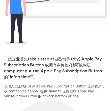
一些企业首先take a stab at自己动手 (diy) Apple Pay
Subscription Button 或拥有声称他/她可以构建
computer guru an Apple Pay Subscription Button
的“in 'no time'”。
其他人试图找到开源 Apple Pay Subscription Button 应用程序，
或 companies abroad 提供 claim to 应用程序 Apple Pay
Subscription Button 的 at rock-bottom prices。