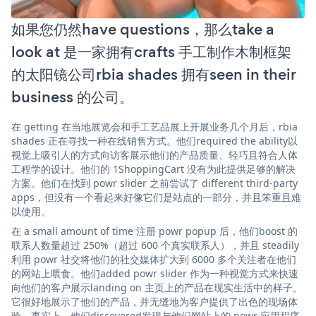
如果您仍然have questions，那么take a
look at 是一家拥有crafts 手工制作木制框架
的太阳镜公司rbia shades 拥有seen in their
business 的公司。
在 getting 在当地展览会和手工艺品展上开展业务几个月后，rbia
shades 正在寻找一种在线销售方式。他们required the ability以
视觉上吸引人的方式向访客展示他们的产品质量、轻巧且符合人体
工程学的设计。他们的 1ShoppingCart 没有为此提供足够的解决
方案。他们在找到 powr slider 之前尝试了 different third-party
apps，但没有一个看起来好像它们是站点的一部分，并且笨重且难
以使用。
在 a small amount of time 注册 powr popup 后，他们boost 的
联系人数量超过 250%（超过 600 个真实联系人），并且 steadily
利用 powr 社交将他们的社交媒体扩大到 6000 多个关注者在他们
的网站上喂食。他们added powr slider 作为一种视觉方式来快速
向他们的客户展示landing on 主页上的产品在现实生活中的样子。
它很好地展示了他们的产品，并无缝地为客户提供了出色的现场体
验。事实上，他们discovered发现与他们网站上的 powr 应用程序