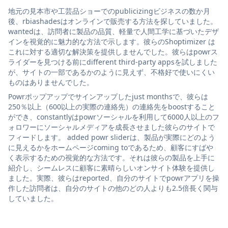
地元の見本市や工芸品ショーでのpublicizingビジネスの数か月
後、rbiashadesはオンラインで販売する方法を探していました。
wantedは、訪問者に製品の品質、軽量で人間工学に基づいたデザ
インを視覚的に魅力的な方法で示します。彼らのShoptimizer は
これに対する適切な解決策を提供しませんでした。彼らはpowrス
ライダーを見つける前にdifferent third-party appsを試しました
が、サイトの一部であるかのように見えず、不格好で使いにくい
ものはありませんでした。
Powrポップアップでサインアップしたjust monthsで、彼らは
250％以上（600以上の実際の連絡先）の連絡先をboostすること
ができ、constantlyはpowrソーシャルを利用して6000人以上のフ
ォロワーにソーシャルメディアを成長させました彼らのサイトで
フィードします。 added powr sliderは、製品が実際にどのよう
に見えるかをホームページcoming toであるため、顧客にすばや
く表示するための視覚的な方法です。それは彼らの製品を上手に
紹介し、シームレスに顧客に素晴らしいオンサイト体験を提供し
ました。実際、彼らはreported、自分のサイトでpowrアプリを操
作した訪問者は、自分のサイトの他のどの人よりも2.5倍長く関与
していました。