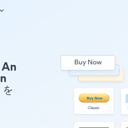
An
on
 を