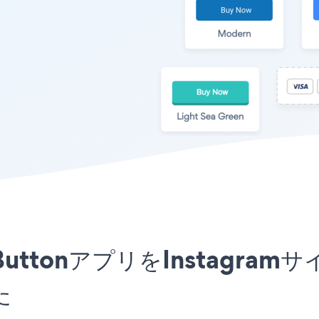
tion ButtonアプリをInsta
た