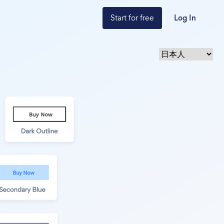
Start for free
Log In