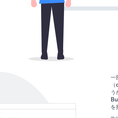
一
（d
うか
B
を
他の