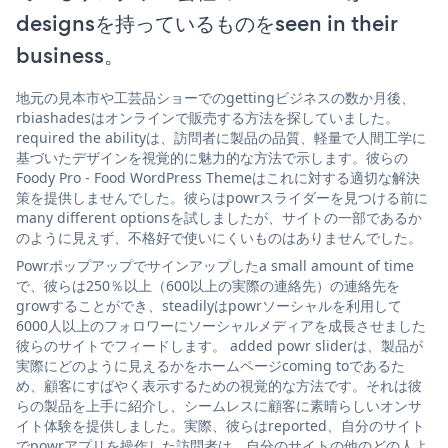
designsを持っているものをseen in their
business。
地元の見本市や工芸品ショーでのgettingビジネスの数か月後、
rbiashadesはオンラインで販売する方法を探していました。
required the abilityは、訪問者に製品の品質、軽量で人間工学に
基づいたデザインを視覚的に魅力的な方法で示します。彼らの
Foody Pro - Food WordPress Themeはこれに対する適切な解決
策を提供しませんでした。彼らはpowrスライダーを見つける前に
many different optionsを試しましたが、サイトの一部であるか
のように見えず、不格好で使いにくいものはありませんでした。
Powrポップアップでサインアップしたa small amount of time
で、彼らは250％以上（600以上の実際の連絡先）の連絡先を
growすることができ、steadilyはpowrソーシャルを利用して
6000人以上のフォロワーにソーシャルメディアを成長させました
彼らのサイトでフィードします。 added powr sliderは、製品が
実際にどのように見えるかをホームページcoming toであるた
め、顧客にすばやく表示するための視覚的な方法です。それは彼
らの製品を上手に紹介し、シームレスに顧客に素晴らしいオンサ
イト体験を提供しました。実際、彼らはreported、自分のサイト
でpowrアプリを操作した訪問者は、自分のサイトの他のどの人よ