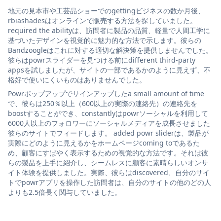
地元の見本市や工芸品ショーでのgettingビジネスの数か月後、
rbiashadesはオンラインで販売する方法を探していました。
required the abilityは、訪問者に製品の品質、軽量で人間工学に
基づいたデザインを視覚的に魅力的な方法で示します。彼らの
Bandzoogleはこれに対する適切な解決策を提供しませんでした。
彼らはpowrスライダーを見つける前にdifferent third-party
appsを試しましたが、サイトの一部であるかのように見えず、不
格好で使いにくいものはありませんでした。
Powrポップアップでサインアップしたa small amount of time
で、彼らは250％以上（600以上の実際の連絡先）の連絡先を
boostすることができ、constantlyはpowrソーシャルを利用して
6000人以上のフォロワーにソーシャルメディアを成長させました
彼らのサイトでフィードします。 added powr sliderは、製品が
実際にどのように見えるかをホームページcoming toであるた
め、顧客にすばやく表示するための視覚的な方法です。それは彼
らの製品を上手に紹介し、シームレスに顧客に素晴らしいオンサ
イト体験を提供しました。実際、彼らはdiscovered、自分のサイ
トでpowrアプリを操作した訪問者は、自分のサイトの他のどの人
よりも2.5倍長く関与していました。