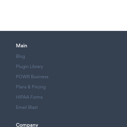
Main
Blog
Plugin Library
POWR Business
Plans & Pricing
HIPAA Forms
Email Blast
Company