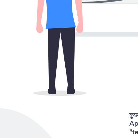
कुछ
Ap
"te