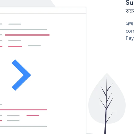
Sub
सकत
अन्य
comp
Pay