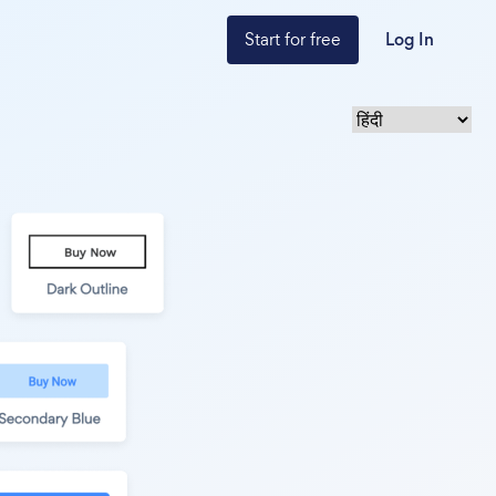
Start for free
Log In