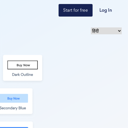
Start for free
Log In