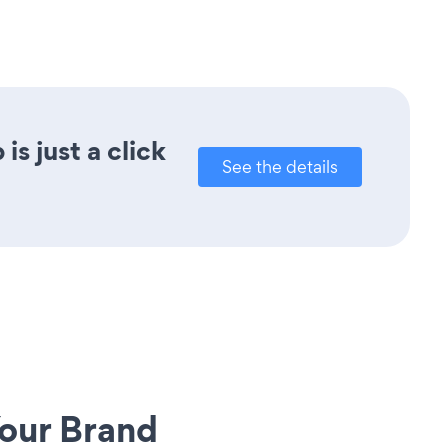
s just a click
See the details
our Brand