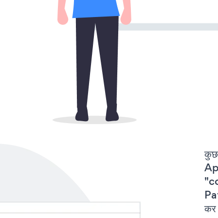
कुछ
Ap
"c
Pay
कर 