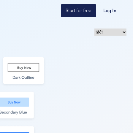
Start for free
Log In