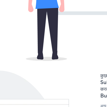
कुछ
Su
कर
But
अन्य