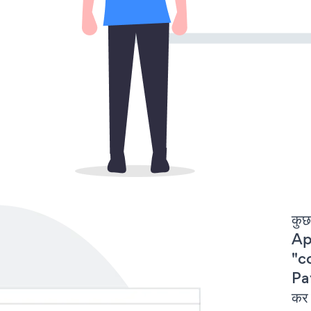
कुछ
Ap
"c
Pay
कर 