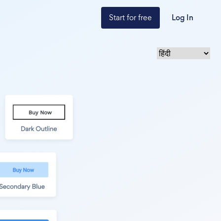
Start for free
Log In