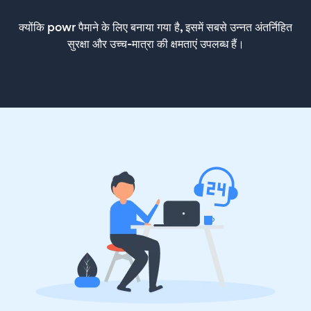
क्योंकि powr पैमाने के लिए बनाया गया है, इसमें सबसे उन्नत अंतर्निहित
सुरक्षा और उच्च-मात्रा की क्षमताएं उपलब्ध हैं।