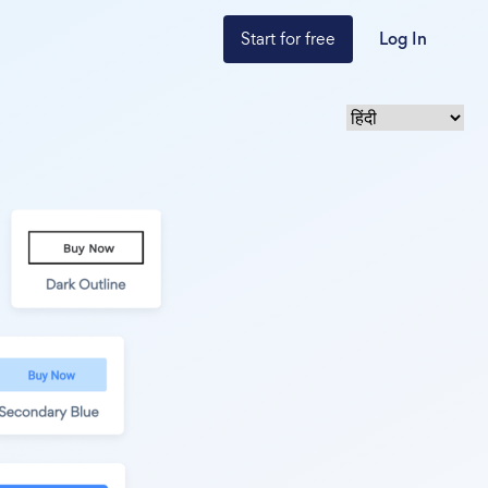
Start for free
Log In