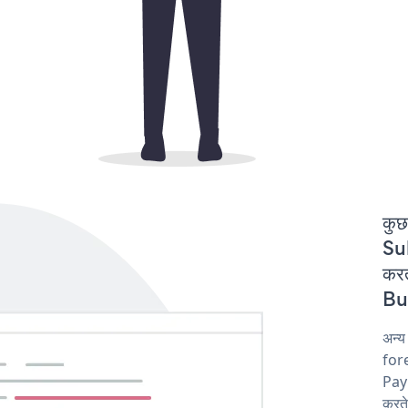
कुछ
Su
कर
But
अन्य
fore
Pay
करते