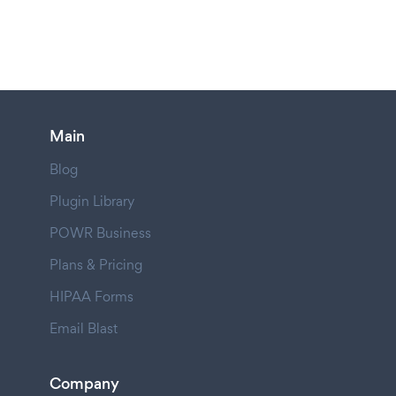
Main
Blog
Plugin Library
POWR Business
Plans & Pricing
HIPAA Forms
Email Blast
Company