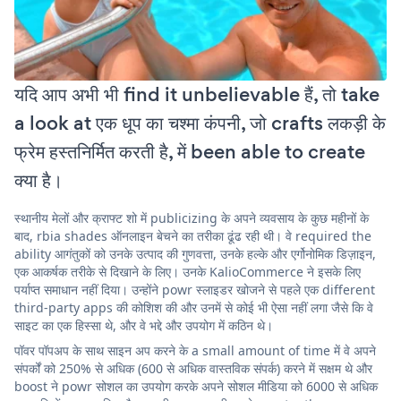
यदि आप अभी भी find it unbelievable हैं, तो take
a look at एक धूप का चश्मा कंपनी, जो crafts लकड़ी के
फ्रेम हस्तनिर्मित करती है, में been able to create
क्या है।
स्थानीय मेलों और क्राफ्ट शो में publicizing के अपने व्यवसाय के कुछ महीनों के
बाद, rbia shades ऑनलाइन बेचने का तरीका ढूंढ रही थी। वे required the
ability आगंतुकों को उनके उत्पाद की गुणवत्ता, उनके हल्के और एर्गोनोमिक डिज़ाइन,
एक आकर्षक तरीके से दिखाने के लिए। उनके KalioCommerce ने इसके लिए
पर्याप्त समाधान नहीं दिया। उन्होंने powr स्लाइडर खोजने से पहले एक different
third-party apps की कोशिश की और उनमें से कोई भी ऐसा नहीं लगा जैसे कि वे
साइट का एक हिस्सा थे, और वे भद्दे और उपयोग में कठिन थे।
पॉवर पॉपअप के साथ साइन अप करने के a small amount of time में वे अपने
संपर्कों को 250% से अधिक (600 से अधिक वास्तविक संपर्क) करने में सक्षम थे और
boost ने powr सोशल का उपयोग करके अपने सोशल मीडिया को 6000 से अधिक