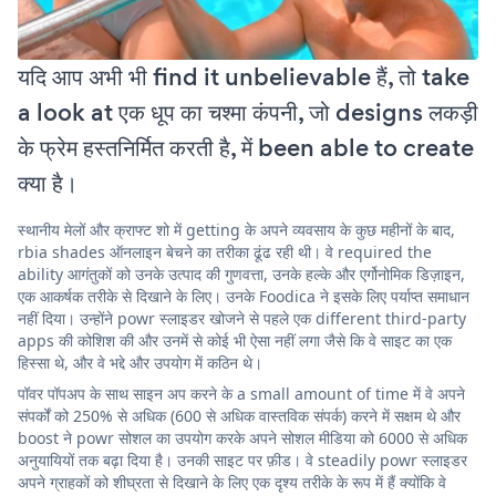
यदि आप अभी भी find it unbelievable हैं, तो take
a look at एक धूप का चश्मा कंपनी, जो designs लकड़ी
के फ्रेम हस्तनिर्मित करती है, में been able to create
क्या है।
स्थानीय मेलों और क्राफ्ट शो में getting के अपने व्यवसाय के कुछ महीनों के बाद,
rbia shades ऑनलाइन बेचने का तरीका ढूंढ रही थी। वे required the
ability आगंतुकों को उनके उत्पाद की गुणवत्ता, उनके हल्के और एर्गोनोमिक डिज़ाइन,
एक आकर्षक तरीके से दिखाने के लिए। उनके Foodica ने इसके लिए पर्याप्त समाधान
नहीं दिया। उन्होंने powr स्लाइडर खोजने से पहले एक different third-party
apps की कोशिश की और उनमें से कोई भी ऐसा नहीं लगा जैसे कि वे साइट का एक
हिस्सा थे, और वे भद्दे और उपयोग में कठिन थे।
पॉवर पॉपअप के साथ साइन अप करने के a small amount of time में वे अपने
संपर्कों को 250% से अधिक (600 से अधिक वास्तविक संपर्क) करने में सक्षम थे और
boost ने powr सोशल का उपयोग करके अपने सोशल मीडिया को 6000 से अधिक
अनुयायियों तक बढ़ा दिया है। उनकी साइट पर फ़ीड। वे steadily powr स्लाइडर
अपने ग्राहकों को शीघ्रता से दिखाने के लिए एक दृश्य तरीके के रूप में हैं क्योंकि वे