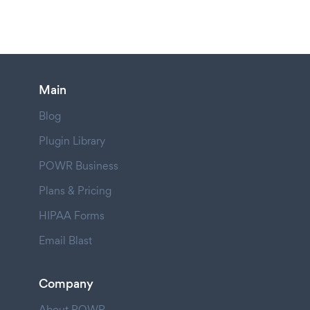
Main
Blog
Plugin Library
POWR Business
Plans & Pricing
HIPAA Forms
Email Blast
Company
About POWR