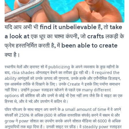
यदि आप अभी भी find it unbelievable हैं, तो take
a look at एक धूप का चश्मा कंपनी, जो crafts लकड़ी के
फ्रेम हस्तनिर्मित करती है, में been able to create
क्या है।
स्थानीय मेलों और क्राफ्ट शो में publicizing के अपने व्यवसाय के कुछ महीनों के
बाद, rbia shades ऑनलाइन बेचने का तरीका ढूंढ रही थी। वे required the
ability आगंतुकों को उनके उत्पाद की गुणवत्ता, उनके हल्के और एर्गोनोमिक डिज़ाइन,
एक आकर्षक तरीके से दिखाने के लिए। उनके Create ने इसके लिए पर्याप्त समाधान
नहीं दिया। उन्होंने powr स्लाइडर खोजने से पहले एक many different
options की कोशिश की और उनमें से कोई भी ऐसा नहीं लगा जैसे कि वे साइट का एक
हिस्सा थे, और वे भद्दे और उपयोग में कठिन थे।
पॉवर पॉपअप के साथ साइन अप करने के a small amount of time में वे अपने
संपर्कों को 250% से अधिक (600 से अधिक वास्तविक संपर्क) करने में सक्षम थे और
grow ने powr सोशल का उपयोग करके अपने सोशल मीडिया को 6000 से अधिक
अनुयायियों तक बढ़ा दिया है। उनकी साइट पर फ़ीड। वे steadily powr स्लाइडर