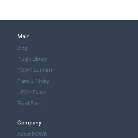
Main
Blog
Plugin Library
POWR Business
Plans & Pricing
HIPAA Forms
Email Blast
Company
About POWR