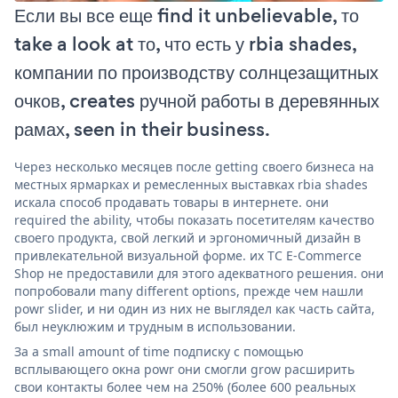
Если вы все еще find it unbelievable, то
take a look at то, что есть у rbia shades,
компании по производству солнцезащитных
очков, creates ручной работы в деревянных
рамах, seen in their business.
Через несколько месяцев после getting своего бизнеса на
местных ярмарках и ремесленных выставках rbia shades
искала способ продавать товары в интернете. они
required the ability, чтобы показать посетителям качество
своего продукта, свой легкий и эргономичный дизайн в
привлекательной визуальной форме. их TC E-Commerce
Shop не предоставили для этого адекватного решения. они
попробовали many different options, прежде чем нашли
powr slider, и ни один из них не выглядел как часть сайта,
был неуклюжим и трудным в использовании.
За a small amount of time подписку с помощью
всплывающего окна powr они смогли grow расширить
свои контакты более чем на 250% (более 600 реальных