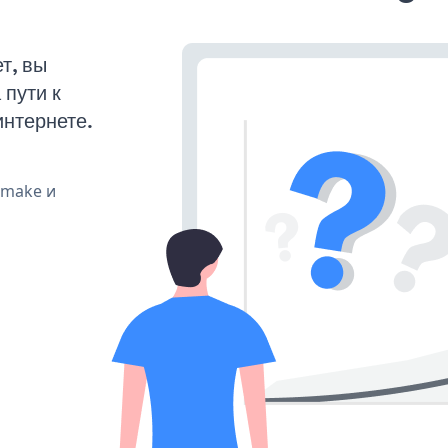
т, вы
пути к
интернете.
, make и