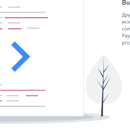
But
Дру
исх
com
Pay
pri