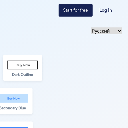
Start for free
Log In