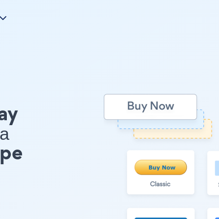
ay
а
ype