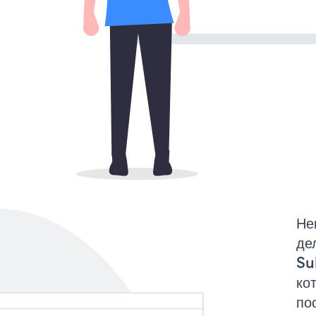
Не
де
Su
ко
по