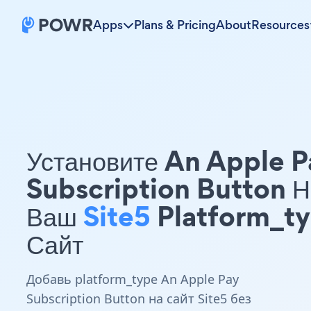
Apps
Plans & Pricing
About
Resources
Установите An Apple P
Subscription Button Н
Ваш
Site5
Platform_t
Сайт
Добавь platform_type An Apple Pay
Subscription Button на сайт Site5 без