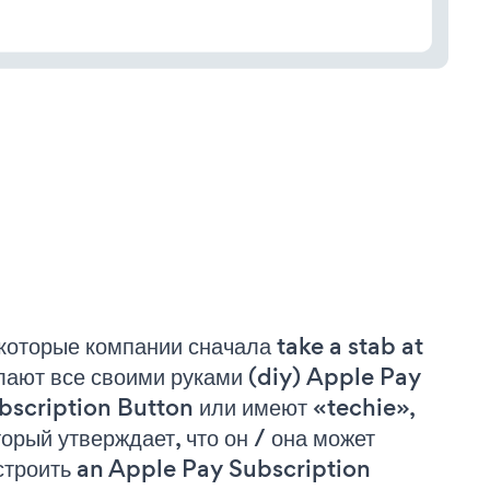
которые компании сначала take a stab at
лают все своими руками (diy) Apple Pay
bscription Button или имеют «techie»,
торый утверждает, что он / она может
строить an Apple Pay Subscription