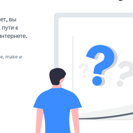
ет, вы
пути к
интернете.
te, make и