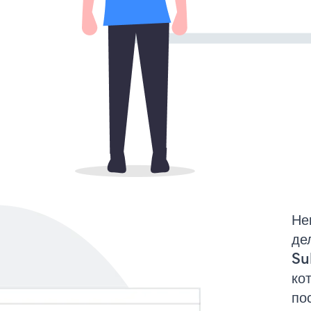
Не
де
Su
ко
по