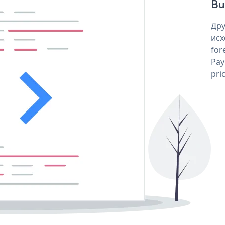
But
Дру
исх
for
Pay
pri