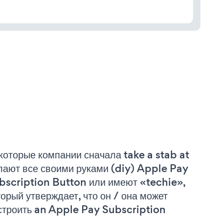
которые компании сначала take a stab at
лают все своими руками (diy) Apple Pay
bscription Button или имеют «techie»,
торый утверждает, что он / она может
строить an Apple Pay Subscription