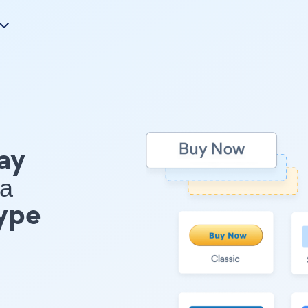
ay
а
ype