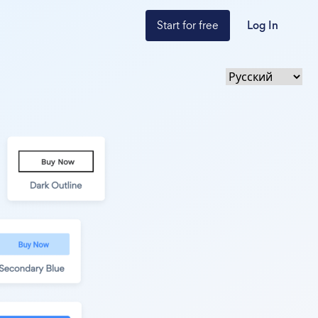
Start for free
Log In