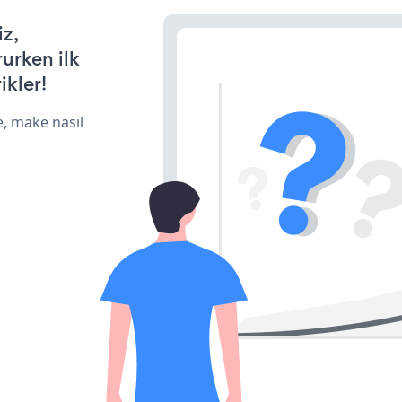
iz,
rurken ilk
ikler!
e, make nasıl