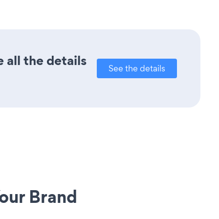
all the details
See the details
our Brand