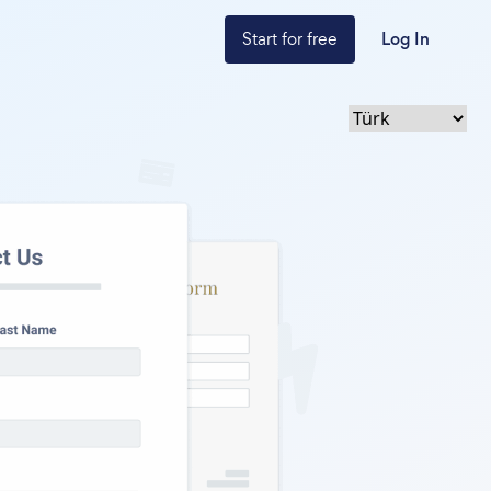
Start for free
Log In