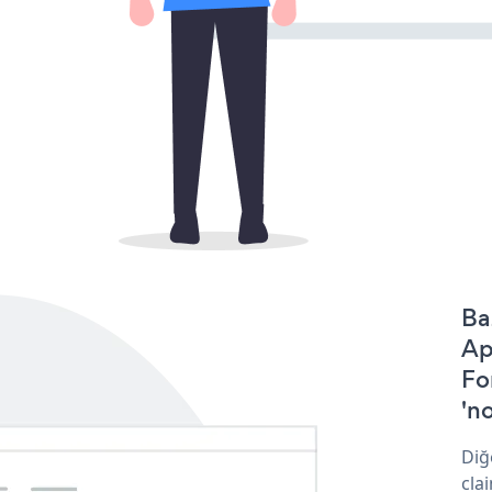
Ba
Ap
Fo
'no
Diğ
cla