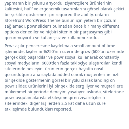
yapmanın bir yolunu arıyordu. ziyaretçilere ürünlerinin
kalitesini, hafif ve ergonomik tasarımlarını görsel olarak çekici
bir şekilde göstermek için required the ability. onların
Storefront WordPress Theme bunun için yeterli bir çözüm
sağlamadı. powr slider'ı bulmadan önce bir many different
options denediler ve hiçbiri sitenin bir parçasıymış gibi
görünmüyordu ve kullanışsız ve kullanımı zordu.
Powr açılır penceresine kaydolma a small amount of time
işleminde, kişilerini %250'nin üzerinde grow (600'ün üzerinde
gerçek kişi) başardılar ve powr sosyal kullanarak constantly
sosyal medyalarını 6000'den fazla takipçiye ulaştırdılar. kendi
sitelerinde besleyin. ürünlerin gerçek hayatta nasıl
göründüğünü ana sayfada added olarak müşterilerine hızlı
bir şekilde göstermenin görsel bir yolu olarak landing on
powr slider. ürünlerini iyi bir şekilde sergiliyor ve müşterilere
mükemmel bir yerinde deneyim yaşatıyor. aslında, sitelerinde
powr uygulamalarıyla etkileşime giren ziyaretçilerin
sitelerindeki diğer kişilerden 2,5 kat daha uzun süre
etkileşimde bulundukları reported.