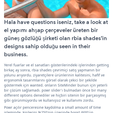
Hala have questions iseniz, take a look at
el yapımı ahşap çerçeveler üreten bir
güneş gözlüğü şirketi olan rbia shades'in
designs sahip olduğu seen in their
business.
Yerel fuarlar ve el sanatları gösterilerindeki işlerinden getting
birkaç ay sonra, rbia shades çevrimiçi satış yapmanın bir
yolunu arıyordu. ziyaretçilere ürünlerinin kalitesini, hafif ve
ergonomik tasarımlarını görsel olarak çekici bir şekilde
göstermek için wanted. onların SiteMinder bunun için yeterli
bir çözüm sağlamadı. powr slider'ı bulmadan önce bir many
different options denediler ve hiçbiri sitenin bir parçasıymış
gibi görünmüyordu ve kullanışsız ve kullanımı zordu.
Powr açılır penceresine kaydolma a small amount of time
işleminde, kişilerini %250'nin üzerinde boost (600'ün