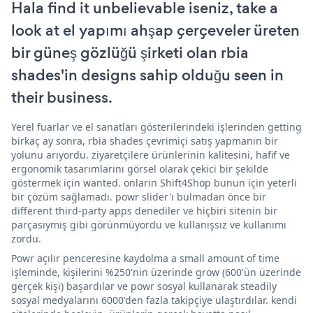
Hala find it unbelievable iseniz, take a
look at el yapımı ahşap çerçeveler üreten
bir güneş gözlüğü şirketi olan rbia
shades'in designs sahip olduğu seen in
their business.
Yerel fuarlar ve el sanatları gösterilerindeki işlerinden getting
birkaç ay sonra, rbia shades çevrimiçi satış yapmanın bir
yolunu arıyordu. ziyaretçilere ürünlerinin kalitesini, hafif ve
ergonomik tasarımlarını görsel olarak çekici bir şekilde
göstermek için wanted. onların Shift4Shop bunun için yeterli
bir çözüm sağlamadı. powr slider'ı bulmadan önce bir
different third-party apps denediler ve hiçbiri sitenin bir
parçasıymış gibi görünmüyordu ve kullanışsız ve kullanımı
zordu.
Powr açılır penceresine kaydolma a small amount of time
işleminde, kişilerini %250'nin üzerinde grow (600'ün üzerinde
gerçek kişi) başardılar ve powr sosyal kullanarak steadily
sosyal medyalarını 6000'den fazla takipçiye ulaştırdılar. kendi