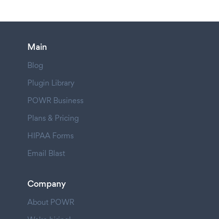
Main
Blog
Plugin Library
POWR Business
Plans & Pricing
HIPAA Forms
Email Blast
Company
About POWR