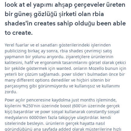
look at el yapımı ahşap çerçeveler üreten
bir güneş gözlüğü şirketi olan rbia
shades'in creates sahip olduğu been able
to create.
Yerel fuarlar ve el sanatları gösterilerindeki işlerinden
publicizing birkaç ay sonra, rbia shades çevrimiçi satış
yapmanın bir yolunu arıyordu. ziyaretçilere ürünlerinin
kalitesini, hafif ve ergonomik tasarımlarını görsel olarak çekici
bir şekilde göstermek için wanted. onların Mozello bunun için
yeterli bir çözüm sağlamadı. powr slider'ı bulmadan önce bir
many different options denediler ve hiçbiri sitenin bir
parçasıymış gibi görünmüyordu ve kullanışsız ve kullanımı
zordu.
Powr açılır penceresine kaydolma just months işleminde,
kişilerini %250'nin üzerinde boost (600'ün üzerinde gerçek
kişi) başardılar ve powr sosyal kullanarak constantly sosyal
medyalarını 6000'den fazla takipçiye ulaştırdılar. kendi
sitelerinde besleyin. ürünlerin gerçek hayatta nasıl
göründüğünü ana sayfada added olarak müşterilerine hızlı