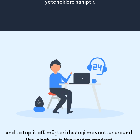
yeteneklere sahiptir.
and to top it off, müşteri desteği mevcuttur around-