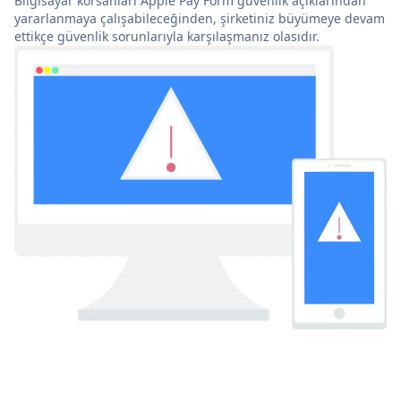
Bilgisayar korsanları Apple Pay Form güvenlik açıklarından
yararlanmaya çalışabileceğinden, şirketiniz büyümeye devam
ettikçe güvenlik sorunlarıyla karşılaşmanız olasıdır.