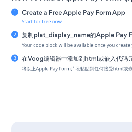
Create a Free Apple Pay Form App
Start for free now
复制plat_display_name的Apple Pa
Your code block will be available once you create
在Voog编辑器中添加到html或嵌入代码
将以上Apple Pay Form片段粘贴到任何接受html