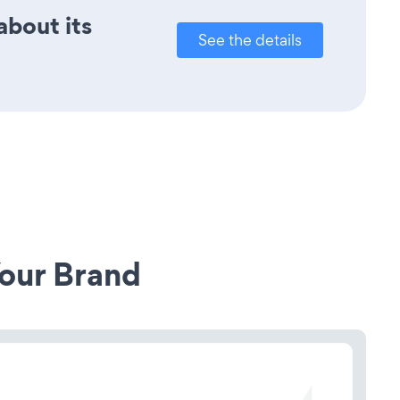
about its
See the details
our Brand