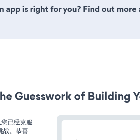
 app is right for you? Find out more 
he Guesswork of Building Y
么您已经克服
挑战。恭喜