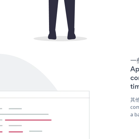
一些
A
co
ti
其他
com
a b