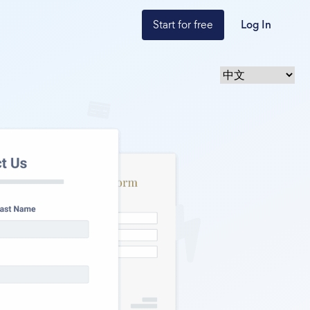
Start for free
Log In