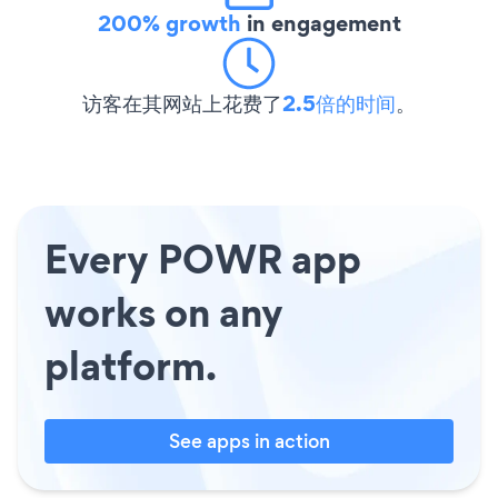
200% growth
in engagement
访客在其网站上花费了
2.5倍的时间
。
Every POWR app
works on any
platform.
See apps in action