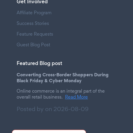
Get Involved
Affiliate Program
Success Stories
Feature Requests
Guest Blog Post
Featured Blog post
Converting Cross-Border Shoppers During
Black Friday & Cyber Monday
Online commerce is an integral part of the
overall retail business.
Read More
Posted by on
2026-08-09