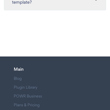
template?
Main
Blog
Plugin Library
POWR Business
Plans & Pricing