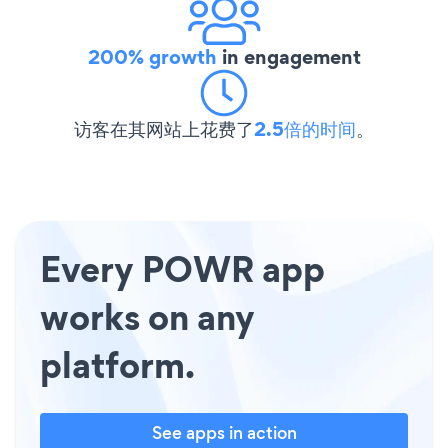
200% growth
in engagement
访客在其网站上花费了
2.5倍的时间
。
Every POWR app
works on any
platform.
See apps in action