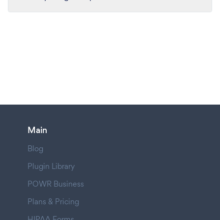
Main
Blog
Plugin Library
POWR Business
Plans & Pricing
HIPAA Forms