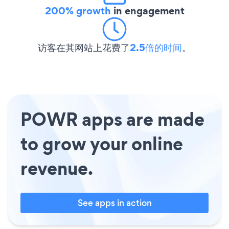
200% growth
in engagement
访客在其网站上花费了
2.5倍的时间
。
POWR apps are made
to grow your online
revenue.
See apps in action