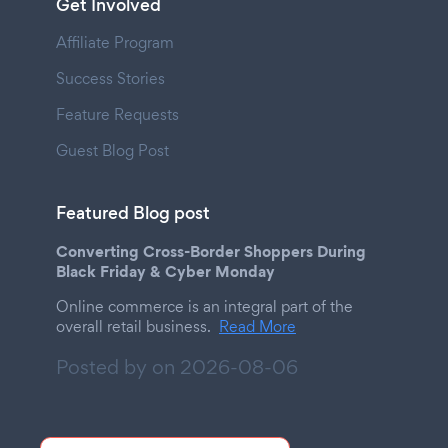
Get Involved
Affiliate Program
Success Stories
Feature Requests
Guest Blog Post
Featured Blog post
Converting Cross-Border Shoppers During
Black Friday & Cyber Monday
Online commerce is an integral part of the
overall retail business.
Read More
Posted by on
2026-08-06