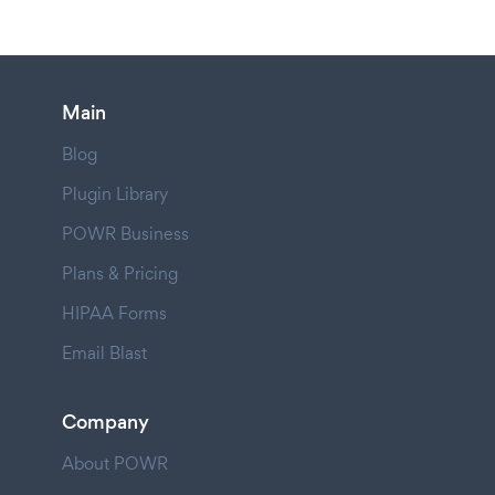
Main
Blog
Plugin Library
POWR Business
Plans & Pricing
HIPAA Forms
Email Blast
Company
About POWR