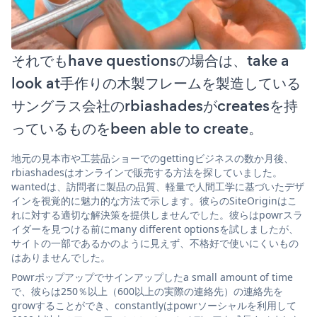
それでもhave questionsの場合は、take a
look at手作りの木製フレームを製造している
サングラス会社のrbiashadesがcreatesを持
っているものをbeen able to create。
地元の見本市や工芸品ショーでのgettingビジネスの数か月後、
rbiashadesはオンラインで販売する方法を探していました。
wantedは、訪問者に製品の品質、軽量で人間工学に基づいたデザ
インを視覚的に魅力的な方法で示します。彼らのSiteOriginはこ
れに対する適切な解決策を提供しませんでした。彼らはpowrスラ
イダーを見つける前にmany different optionsを試しましたが、
サイトの一部であるかのように見えず、不格好で使いにくいもの
はありませんでした。
Powrポップアップでサインアップしたa small amount of time
で、彼らは250％以上（600以上の実際の連絡先）の連絡先を
growすることができ、constantlyはpowrソーシャルを利用して