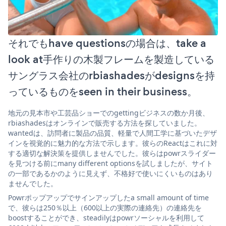
それでもhave questionsの場合は、take a
look at手作りの木製フレームを製造している
サングラス会社のrbiashadesがdesignsを持
っているものをseen in their business。
地元の見本市や工芸品ショーでのgettingビジネスの数か月後、
rbiashadesはオンラインで販売する方法を探していました。
wantedは、訪問者に製品の品質、軽量で人間工学に基づいたデザ
インを視覚的に魅力的な方法で示します。彼らのReactはこれに対
する適切な解決策を提供しませんでした。彼らはpowrスライダー
を見つける前にmany different optionsを試しましたが、サイト
の一部であるかのように見えず、不格好で使いにくいものはあり
ませんでした。
Powrポップアップでサインアップしたa small amount of time
で、彼らは250％以上（600以上の実際の連絡先）の連絡先を
boostすることができ、steadilyはpowrソーシャルを利用して