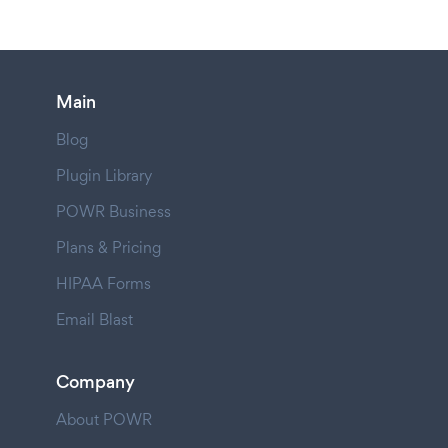
Main
Blog
Plugin Library
POWR Business
Plans & Pricing
HIPAA Forms
Email Blast
Company
About POWR