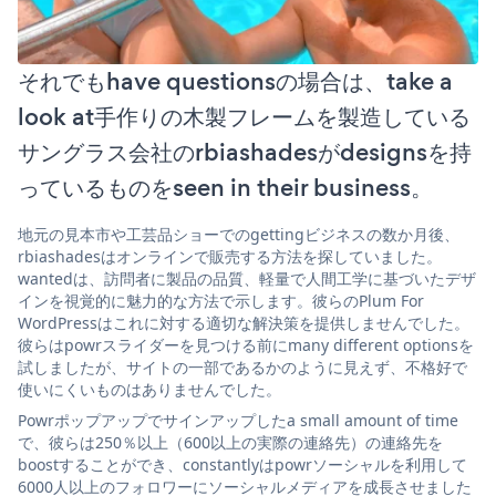
それでもhave questionsの場合は、take a
look at手作りの木製フレームを製造している
サングラス会社のrbiashadesがdesignsを持
っているものをseen in their business。
地元の見本市や工芸品ショーでのgettingビジネスの数か月後、
rbiashadesはオンラインで販売する方法を探していました。
wantedは、訪問者に製品の品質、軽量で人間工学に基づいたデザ
インを視覚的に魅力的な方法で示します。彼らのPlum For
WordPressはこれに対する適切な解決策を提供しませんでした。
彼らはpowrスライダーを見つける前にmany different optionsを
試しましたが、サイトの一部であるかのように見えず、不格好で
使いにくいものはありませんでした。
Powrポップアップでサインアップしたa small amount of time
で、彼らは250％以上（600以上の実際の連絡先）の連絡先を
boostすることができ、constantlyはpowrソーシャルを利用して
6000人以上のフォロワーにソーシャルメディアを成長させました