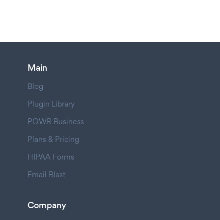
Main
Blog
Plugin Library
POWR Business
Plans & Pricing
HIPAA Forms
Email Blast
Company