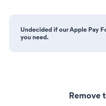
Undecided if our Apple Pay Fo
you need.
Remove t