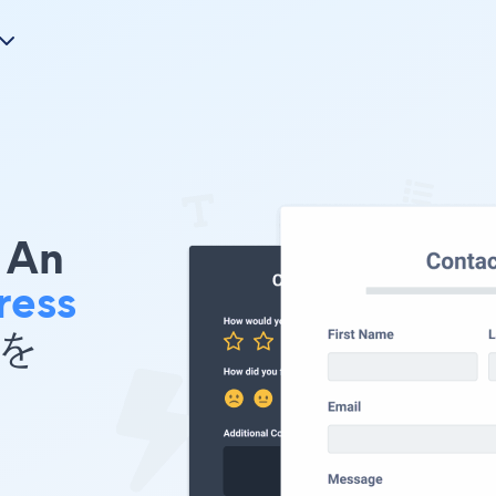
An
ress
 を