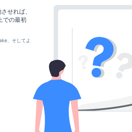
を稼働させれば、
上での最初
、make、そしてよ