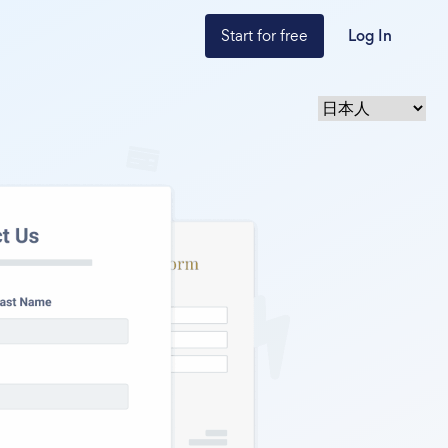
Start for free
Log In