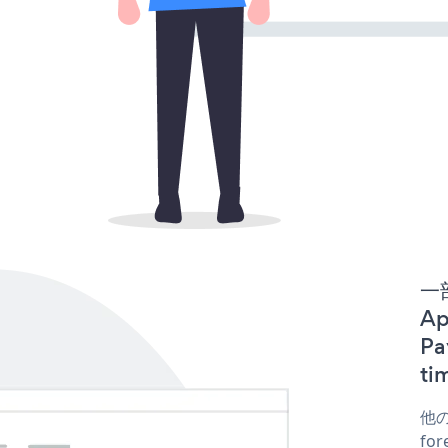
一
Ap
P
t
他の
fo