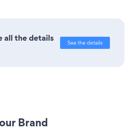
all the details
See the details
our Brand