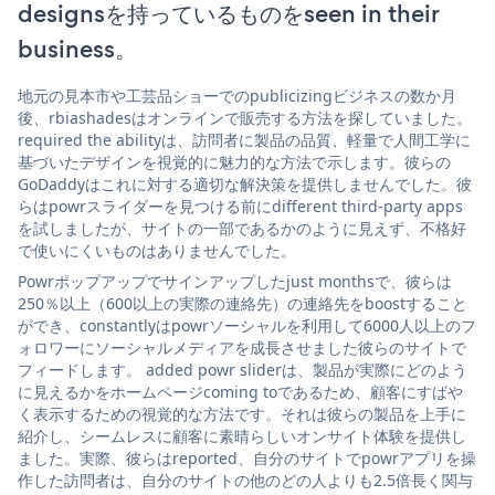
designsを持っているものをseen in their
business。
地元の見本市や工芸品ショーでのpublicizingビジネスの数か月
後、rbiashadesはオンラインで販売する方法を探していました。
required the abilityは、訪問者に製品の品質、軽量で人間工学に
基づいたデザインを視覚的に魅力的な方法で示します。彼らの
GoDaddyはこれに対する適切な解決策を提供しませんでした。彼
らはpowrスライダーを見つける前にdifferent third-party apps
を試しましたが、サイトの一部であるかのように見えず、不格好
で使いにくいものはありませんでした。
Powrポップアップでサインアップしたjust monthsで、彼らは
250％以上（600以上の実際の連絡先）の連絡先をboostすること
ができ、constantlyはpowrソーシャルを利用して6000人以上のフ
ォロワーにソーシャルメディアを成長させました彼らのサイトで
フィードします。 added powr sliderは、製品が実際にどのよう
に見えるかをホームページcoming toであるため、顧客にすばや
く表示するための視覚的な方法です。それは彼らの製品を上手に
紹介し、シームレスに顧客に素晴らしいオンサイト体験を提供し
ました。実際、彼らはreported、自分のサイトでpowrアプリを操
作した訪問者は、自分のサイトの他のどの人よりも2.5倍長く関与