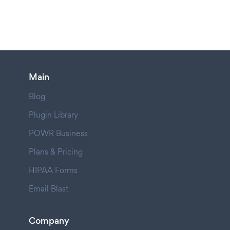
Main
Blog
Plugin Library
POWR Business
Plans & Pricing
HIPAA Forms
Email Blast
Company