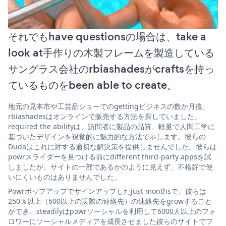
それでもhave questionsの場合は、take a
look at手作りの木製フレームを製造している
サングラス会社のrbiashadesがcraftsを持っ
ているものをbeen able to create。
地元の見本市や工芸品ショーでのgettingビジネスの数か月後、
rbiashadesはオンラインで販売する方法を探していました。
required the abilityは、訪問者に製品の品質、軽量で人間工学に
基づいたデザインを視覚的に魅力的な方法で示します。彼らの
Dudaはこれに対する適切な解決策を提供しませんでした。彼らは
powrスライダーを見つける前にdifferent third-party appsを試
しましたが、サイトの一部であるかのように見えず、不格好で使
いにくいものはありませんでした。
Powrポップアップでサインアップしたjust monthsで、彼らは
250％以上（600以上の実際の連絡先）の連絡先をgrowすること
ができ、steadilyはpowrソーシャルを利用して6000人以上のフォ
ロワーにソーシャルメディアを成長させました彼らのサイトでフ