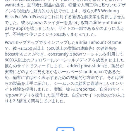
wantedは、訪問者に製品の品質、軽量で人間工学に基づいたデザ
インを視覚的に魅力的な方法で示します。彼らのBB Wedding
Bliss For WordPressはこれに対する適切な解決策を提供しません
でした。彼らはpowrスライダーを見つける前にdifferent third-
party appsを試しましたが、サイトの一部であるかのように見え
ず、不格好で使いにくいものはありませんでした。
Powrポップアップでサインアップしたa small amount of time
で、彼らは250％以上（600以上の実際の連絡先）の連絡先を
boostすることができ、constantlyはpowrソーシャルを利用して
6000人以上のフォロワーにソーシャルメディアを成長させました
彼らのサイトでフィードします。 added powr sliderは、製品が
実際にどのように見えるかをホームページlanding onであるた
め、顧客にすばやく表示するための視覚的な方法です。それは彼
らの製品を上手に紹介し、シームレスに顧客に素晴らしいオンサ
イト体験を提供しました。実際、彼らはreported、自分のサイト
でpowrアプリを操作した訪問者は、自分のサイトの他のどの人よ
りも2.5倍長く関与していました。