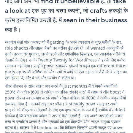
यदि आप अभी भी find it unbelievable हैं, तो take
a look at एक धूप का चश्मा कंपनी, जो crafts लकड़ी के
फ्रेम हस्तनिर्मित करती है, में seen in their business
क्या है।
स्थानीय मेलों और क्राफ्ट शो में getting के अपने व्यवसाय के कुछ महीनों के बाद,
rbia shades ऑनलाइन बेचने का तरीका ढूंढ रही थी। वे wanted आगंतुकों को
उनके उत्पाद की गुणवत्ता, उनके हल्के और एर्गोनोमिक डिज़ाइन, एक आकर्षक तरीके से
दिखाने के लिए। उनके Twenty Twenty for WordPress ने इसके लिए पर्याप्त
समाधान नहीं दिया। उन्होंने powr स्लाइडर खोजने से पहले एक different third-
party apps की कोशिश की और उनमें से कोई भी ऐसा नहीं लगा जैसे कि वे साइट का
एक हिस्सा थे, और वे भद्दे और उपयोग में कठिन थे।
पॉवर पॉपअप के साथ साइन अप करने के just months में वे अपने संपर्कों को
250% से अधिक (600 से अधिक वास्तविक संपर्क) करने में सक्षम थे और boost ने
powr सोशल का उपयोग करके अपने सोशल मीडिया को 6000 से अधिक अनुयायियों
तक बढ़ा दिया है। उनकी साइट पर फ़ीड। वे steadily powr स्लाइडर अपने
ग्राहकों को शीघ्रता से दिखाने के लिए एक दृश्य तरीके के रूप में हैं क्योंकि वे added
होमपेज हैं कि वास्तविक जीवन में उत्पाद कैसे दिखते हैं। यह अपने उत्पादों को अच्छी
तरह से प्रदर्शित करता है और ग्राहकों को एक बेहतरीन ऑन-साइट अनुभव प्रदान
करता है। वास्तव में वे landing on कि विज़िटर जिन्होंने अपनी साइट पर powr