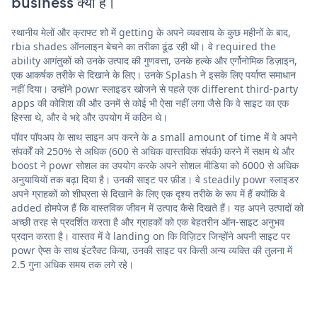
business क्या है।
स्थानीय मेलों और क्राफ्ट शो में getting के अपने व्यवसाय के कुछ महीनों के बाद,
rbia shades ऑनलाइन बेचने का तरीका ढूंढ रही थी। वे required the
ability आगंतुकों को उनके उत्पाद की गुणवत्ता, उनके हल्के और एर्गोनोमिक डिज़ाइन,
एक आकर्षक तरीके से दिखाने के लिए। उनके Splash ने इसके लिए पर्याप्त समाधान
नहीं दिया। उन्होंने powr स्लाइडर खोजने से पहले एक different third-party
apps की कोशिश की और उनमें से कोई भी ऐसा नहीं लगा जैसे कि वे साइट का एक
हिस्सा थे, और वे भद्दे और उपयोग में कठिन थे।
पॉवर पॉपअप के साथ साइन अप करने के a small amount of time में वे अपने
संपर्कों को 250% से अधिक (600 से अधिक वास्तविक संपर्क) करने में सक्षम थे और
boost ने powr सोशल का उपयोग करके अपने सोशल मीडिया को 6000 से अधिक
अनुयायियों तक बढ़ा दिया है। उनकी साइट पर फ़ीड। वे steadily powr स्लाइडर
अपने ग्राहकों को शीघ्रता से दिखाने के लिए एक दृश्य तरीके के रूप में हैं क्योंकि वे
added होमपेज हैं कि वास्तविक जीवन में उत्पाद कैसे दिखते हैं। यह अपने उत्पादों को
अच्छी तरह से प्रदर्शित करता है और ग्राहकों को एक बेहतरीन ऑन-साइट अनुभव
प्रदान करता है। वास्तव में वे landing on कि विज़िटर जिन्होंने अपनी साइट पर
powr ऐप्स के साथ इंटरैक्ट किया, उनकी साइट पर किसी अन्य व्यक्ति की तुलना में
2.5 गुना अधिक समय तक लगे रहे।