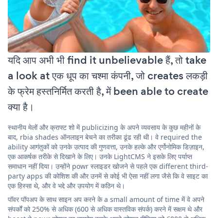
यदि आप अभी भी find it unbelievable हैं, तो take
a look at एक धूप का चश्मा कंपनी, जो creates लकड़ी
के फ्रेम हस्तनिर्मित करती है, में been able to create
क्या है।
स्थानीय मेलों और क्राफ्ट शो में publicizing के अपने व्यवसाय के कुछ महीनों के
बाद, rbia shades ऑनलाइन बेचने का तरीका ढूंढ रही थी। वे required the
ability आगंतुकों को उनके उत्पाद की गुणवत्ता, उनके हल्के और एर्गोनोमिक डिज़ाइन,
एक आकर्षक तरीके से दिखाने के लिए। उनके LightCMS ने इसके लिए पर्याप्त
समाधान नहीं दिया। उन्होंने powr स्लाइडर खोजने से पहले एक different third-
party apps की कोशिश की और उनमें से कोई भी ऐसा नहीं लगा जैसे कि वे साइट का
एक हिस्सा थे, और वे भद्दे और उपयोग में कठिन थे।
पॉवर पॉपअप के साथ साइन अप करने के a small amount of time में वे अपने
संपर्कों को 250% से अधिक (600 से अधिक वास्तविक संपर्क) करने में सक्षम थे और