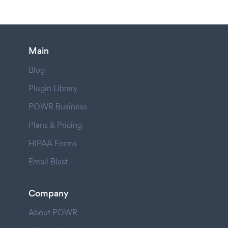
Main
Blog
Plugin Library
POWR Business
Plans & Pricing
HIPAA Forms
Email Blast
Company
About POWR