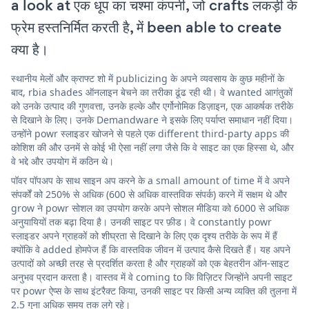
a look at एक धूप का चश्मा कंपनी, जो crafts लकड़ी के
फ्रेम हस्तनिर्मित करती है, में been able to create
क्या है।
स्थानीय मेलों और क्राफ्ट शो में publicizing के अपने व्यवसाय के कुछ महीनों के
बाद, rbia shades ऑनलाइन बेचने का तरीका ढूंढ रही थी। वे wanted आगंतुकों
को उनके उत्पाद की गुणवत्ता, उनके हल्के और एर्गोनोमिक डिज़ाइन, एक आकर्षक तरीके
से दिखाने के लिए। उनके Demandware ने इसके लिए पर्याप्त समाधान नहीं दिया।
उन्होंने powr स्लाइडर खोजने से पहले एक different third-party apps की
कोशिश की और उनमें से कोई भी ऐसा नहीं लगा जैसे कि वे साइट का एक हिस्सा थे, और
वे भद्दे और उपयोग में कठिन थे।
पॉवर पॉपअप के साथ साइन अप करने के a small amount of time में वे अपने
संपर्कों को 250% से अधिक (600 से अधिक वास्तविक संपर्क) करने में सक्षम थे और
grow ने powr सोशल का उपयोग करके अपने सोशल मीडिया को 6000 से अधिक
अनुयायियों तक बढ़ा दिया है। उनकी साइट पर फ़ीड। वे constantly powr
स्लाइडर अपने ग्राहकों को शीघ्रता से दिखाने के लिए एक दृश्य तरीके के रूप में हैं
क्योंकि वे added होमपेज हैं कि वास्तविक जीवन में उत्पाद कैसे दिखते हैं। यह अपने
उत्पादों को अच्छी तरह से प्रदर्शित करता है और ग्राहकों को एक बेहतरीन ऑन-साइट
अनुभव प्रदान करता है। वास्तव में वे coming to कि विज़िटर जिन्होंने अपनी साइट
पर powr ऐप्स के साथ इंटरैक्ट किया, उनकी साइट पर किसी अन्य व्यक्ति की तुलना में
2.5 गुना अधिक समय तक लगे रहे।