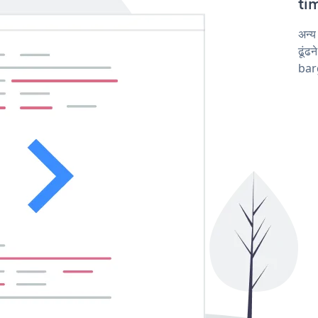
tim
अन्
ढूंढ
barg