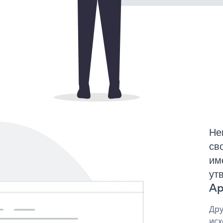
Не
св
им
ут
Ap
Дру
исх