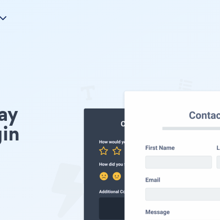
ay
in