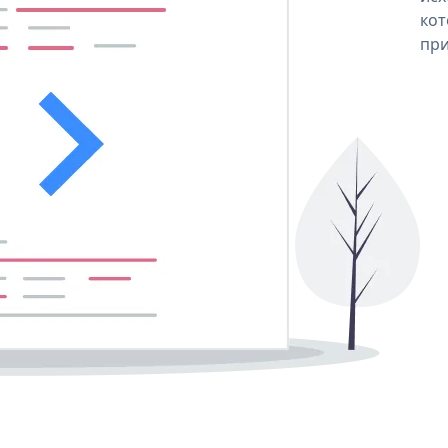
кот
при