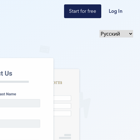
Start for free
Log In