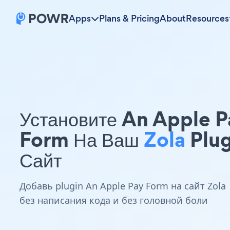
Apps
Plans & Pricing
About
Resources
Установите An Apple P
Form На Ваш
Zola
Plug
Сайт
Добавь plugin An Apple Pay Form на сайт Zola
без написания кода и без головной боли