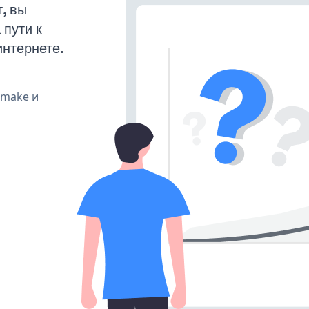
, вы
пути к
интернете.
, make и