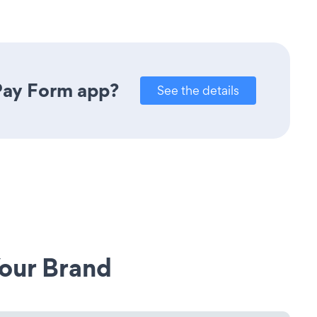
 Pay Form app?
See the details
our Brand