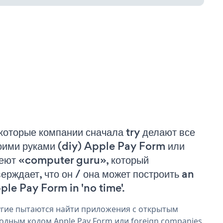
которые компании сначала try делают все
оими руками (diy) Apple Pay Form или
еют «computer guru», который
верждает, что он / она может построить an
ple Pay Form in 'no time'.
гие пытаются найти приложения с открытым
одным кодом Apple Pay Form или foreign companies,