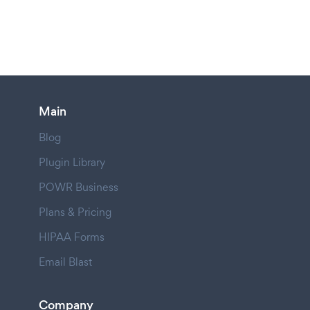
Main
Blog
Plugin Library
POWR Business
Plans & Pricing
HIPAA Forms
Email Blast
Company