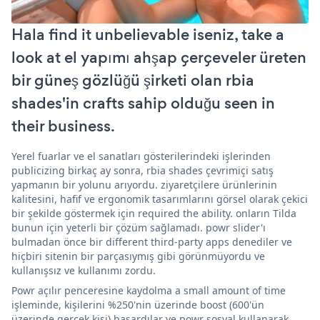
Hala find it unbelievable iseniz, take a
look at el yapımı ahşap çerçeveler üreten
bir güneş gözlüğü şirketi olan rbia
shades'in crafts sahip olduğu seen in
their business.
Yerel fuarlar ve el sanatları gösterilerindeki işlerinden
publicizing birkaç ay sonra, rbia shades çevrimiçi satış
yapmanın bir yolunu arıyordu. ziyaretçilere ürünlerinin
kalitesini, hafif ve ergonomik tasarımlarını görsel olarak çekici
bir şekilde göstermek için required the ability. onların Tilda
bunun için yeterli bir çözüm sağlamadı. powr slider'ı
bulmadan önce bir different third-party apps denediler ve
hiçbiri sitenin bir parçasıymış gibi görünmüyordu ve
kullanışsız ve kullanımı zordu.
Powr açılır penceresine kaydolma a small amount of time
işleminde, kişilerini %250'nin üzerinde boost (600'ün
üzerinde gerçek kişi) başardılar ve powr sosyal kullanarak