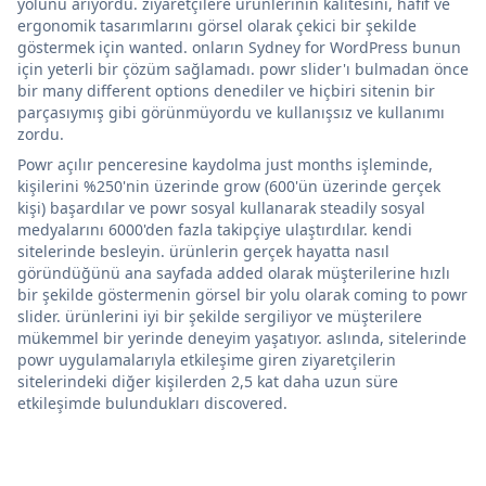
yolunu arıyordu. ziyaretçilere ürünlerinin kalitesini, hafif ve
ergonomik tasarımlarını görsel olarak çekici bir şekilde
göstermek için wanted. onların Sydney for WordPress bunun
için yeterli bir çözüm sağlamadı. powr slider'ı bulmadan önce
bir many different options denediler ve hiçbiri sitenin bir
parçasıymış gibi görünmüyordu ve kullanışsız ve kullanımı
zordu.
Powr açılır penceresine kaydolma just months işleminde,
kişilerini %250'nin üzerinde grow (600'ün üzerinde gerçek
kişi) başardılar ve powr sosyal kullanarak steadily sosyal
medyalarını 6000'den fazla takipçiye ulaştırdılar. kendi
sitelerinde besleyin. ürünlerin gerçek hayatta nasıl
göründüğünü ana sayfada added olarak müşterilerine hızlı
bir şekilde göstermenin görsel bir yolu olarak coming to powr
slider. ürünlerini iyi bir şekilde sergiliyor ve müşterilere
mükemmel bir yerinde deneyim yaşatıyor. aslında, sitelerinde
powr uygulamalarıyla etkileşime giren ziyaretçilerin
sitelerindeki diğer kişilerden 2,5 kat daha uzun süre
etkileşimde bulundukları discovered.