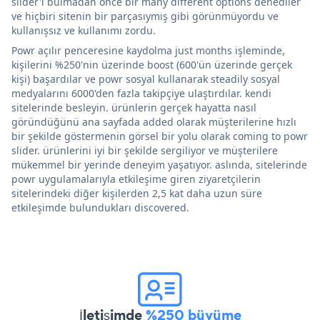
slider'ı bulmadan önce bir many different options denediler
ve hiçbiri sitenin bir parçasıymış gibi görünmüyordu ve
kullanışsız ve kullanımı zordu.
Powr açılır penceresine kaydolma just months işleminde,
kişilerini %250'nin üzerinde boost (600'ün üzerinde gerçek
kişi) başardılar ve powr sosyal kullanarak steadily sosyal
medyalarını 6000'den fazla takipçiye ulaştırdılar. kendi
sitelerinde besleyin. ürünlerin gerçek hayatta nasıl
göründüğünü ana sayfada added olarak müşterilerine hızlı
bir şekilde göstermenin görsel bir yolu olarak coming to powr
slider. ürünlerini iyi bir şekilde sergiliyor ve müşterilere
mükemmel bir yerinde deneyim yaşatıyor. aslında, sitelerinde
powr uygulamalarıyla etkileşime giren ziyaretçilerin
sitelerindeki diğer kişilerden 2,5 kat daha uzun süre
etkileşimde bulundukları discovered.
İletişimde
%250 büyüme