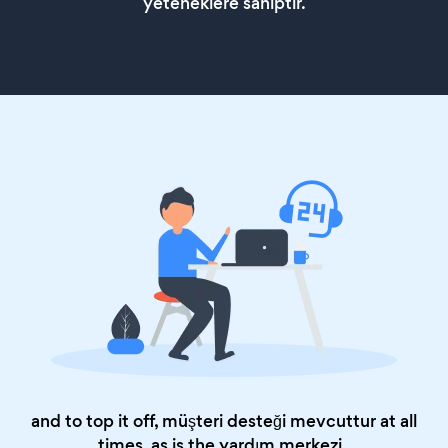
yeteneklere sahiptir.
and to top it off, müşteri desteği mevcuttur at all
times, as is the
yardım merkezi
.