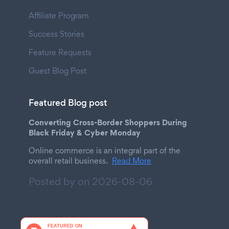
Affiliate Program
Success Stories
Feature Requests
Guest Blog Post
Featured Blog post
Converting Cross-Border Shoppers During
Black Friday & Cyber Monday
Online commerce is an integral part of the
overall retail business.
Read More
Posted by on
2026-08-06