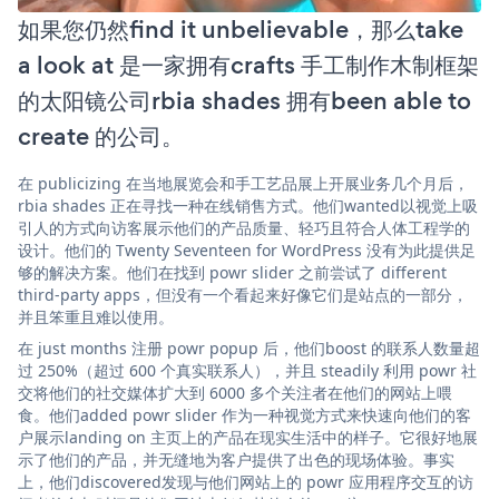
如果您仍然find it unbelievable，那么take
a look at 是一家拥有crafts 手工制作木制框架
的太阳镜公司rbia shades 拥有been able to
create 的公司。
在 publicizing 在当地展览会和手工艺品展上开展业务几个月后，
rbia shades 正在寻找一种在线销售方式。他们wanted以视觉上吸
引人的方式向访客展示他们的产品质量、轻巧且符合人体工程学的
设计。他们的 Twenty Seventeen for WordPress 没有为此提供足
够的解决方案。他们在找到 powr slider 之前尝试了 different
third-party apps，但没有一个看起来好像它们是站点的一部分，
并且笨重且难以使用。
在 just months 注册 powr popup 后，他们boost 的联系人数量超
过 250%（超过 600 个真实联系人），并且 steadily 利用 powr 社
交将他们的社交媒体扩大到 6000 多个关注者在他们的网站上喂
食。他们added powr slider 作为一种视觉方式来快速向他们的客
户展示landing on 主页上的产品在现实生活中的样子。它很好地展
示了他们的产品，并无缝地为客户提供了出色的现场体验。事实
上，他们discovered发现与他们网站上的 powr 应用程序交互的访