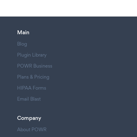
Main
Blog
Plugin Library
POWR Business
Plans & Pricing
HIPAA Forms
Email Blast
Company
About POWR